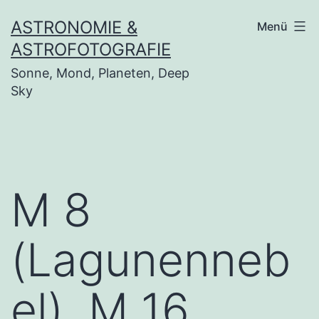
Zum
ASTRONOMIE &
Menü
Inhalt
ASTROFOTOGRAFIE
springen
Sonne, Mond, Planeten, Deep
Sky
M 8
(Lagunenneb
el), M 16