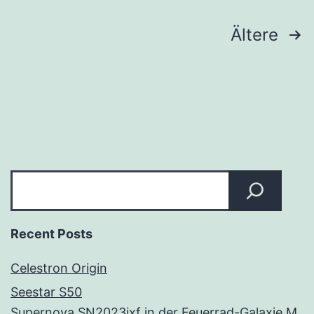
Seitennummerierung
Ältere
der
Beiträge
Suchen
Recent Posts
Celestron Origin
Seestar S50
Supernova SN2023ixf in der Feuerrad-Galaxie M