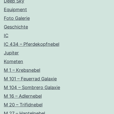
Deep Sky
Equipment
Foto Galerie
Geschichte
IC
IC 434 – Pferdekopfnebel
Jupiter
Kometen
M 1 – Krebsnebel
M 101 – Feuerrad Galaxie
M 104 – Sombrero Galaxie
M 16 – Adlernebel
M 20 – Trifidnebel
M 27 – Hantelnebel