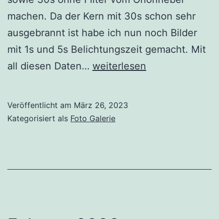
machen. Da der Kern mit 30s schon sehr
ausgebrannt ist habe ich nun noch Bilder
mit 1s und 5s Belichtungszeit gemacht. Mit
HDR-
all diesen Daten…
weiterlesen
Bild
mit
Veröffentlicht am
März 26, 2023
H-
Kategorisiert als
Foto Galerie
Alpha
Daten
vom
Orionnebel