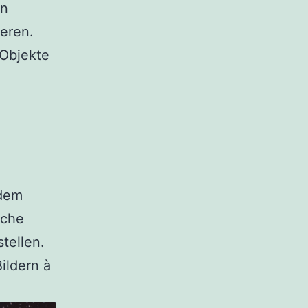
en
eren.
 Objekte
 dem
lche
tellen.
ildern à