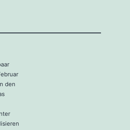
paar
Februar
In den
as
nter
isieren