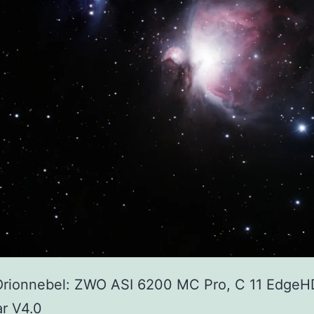
Orionnebel: ZWO ASI 6200 MC Pro, C 11 EdgeH
r V4.0