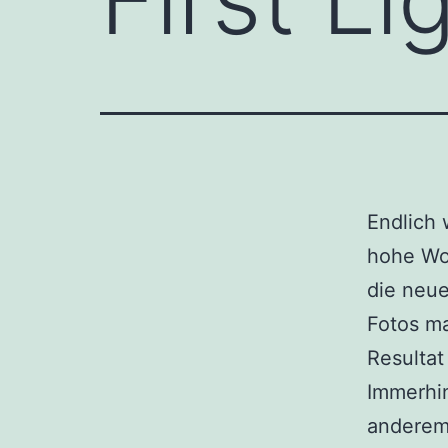
Endlich 
hohe Wol
die neu
Fotos ma
Resultat
Immerhin
anderem 