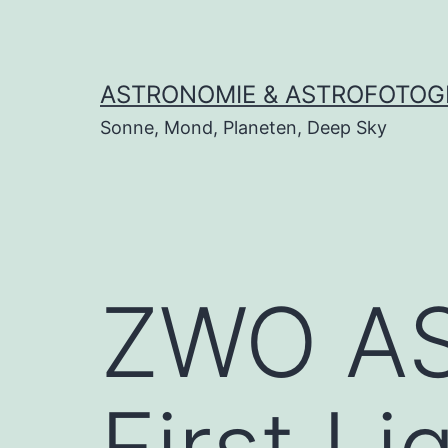
Zum
Inhalt
springen
ASTRONOMIE & ASTROFOTOG
Sonne, Mond, Planeten, Deep Sky
ZWO AS
First Li