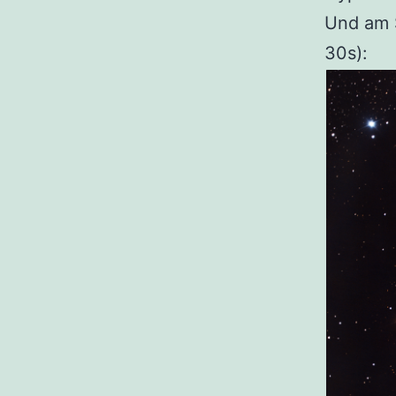
Und am S
30s):