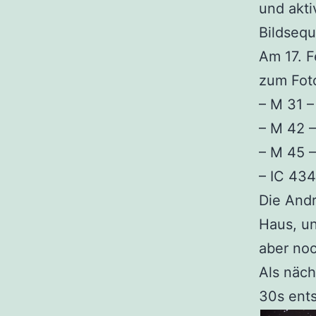
und akti
Bildseq
Am 17. F
zum Foto
– M 31 
– M 42 –
– M 45 –
– IC 434
Die And
Haus, un
aber noc
Als näch
30s ents