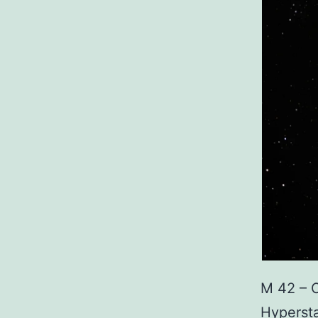
M 42 – 
Hypersta