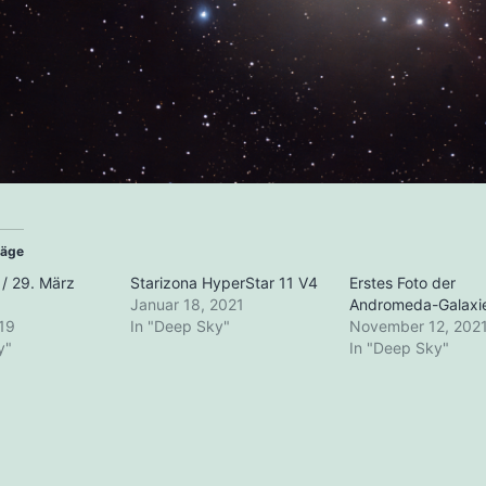
räge
 / 29. März
Starizona HyperStar 11 V4
Erstes Foto der
Januar 18, 2021
Andromeda-Galaxi
19
In "Deep Sky"
November 12, 202
y"
In "Deep Sky"