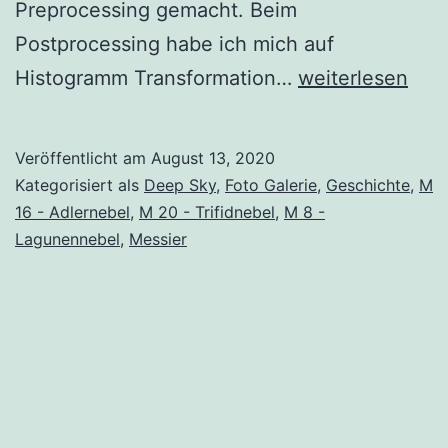
Preprocessing gemacht. Beim
Postprocessing habe ich mich auf
M
Histogramm Transformation…
weiterlesen
8
(Lagunennebel)
Veröffentlicht am
August 13, 2020
M
Kategorisiert als
Deep Sky
,
Foto Galerie
,
Geschichte
,
M
16
16 - Adlernebel
,
M 20 - Trifidnebel
,
M 8 -
Lagunennebel
,
Messier
(Adlernebel)
und
M
20
(Trifidnebel):
20.