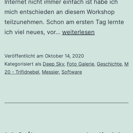
Internet nicht immer einfach ist habe ich
mich entschieden an diesem Workshop
teilzunehmen. Schon am ersten Tag lernte
PixInsight
ich viel neues, vor…
weiterlesen
Workshop
in
Veröffentlicht am
Oktober 14, 2020
St.
Kategorisiert als
Deep Sky
,
Foto Galerie
,
Geschichte
,
M
Pölten
20 - Trifidnebel
,
Messier
,
Software