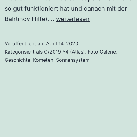
so gut funktioniert hat und danach mit der
Komet
Bahtinov Hilfe).…
weiterlesen
C/2019
Y4
Veröffentlicht am
April 14, 2020
(Atlas)
Kategorisiert als
C/2019 Y4 (Atlas)
,
Foto Galerie
,
Geschichte
,
Kometen
,
Sonnensystem