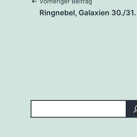
Beitragsnaviga
Vorheriger Beitrag
Ringnebel, Galaxien 30./31
Suchen