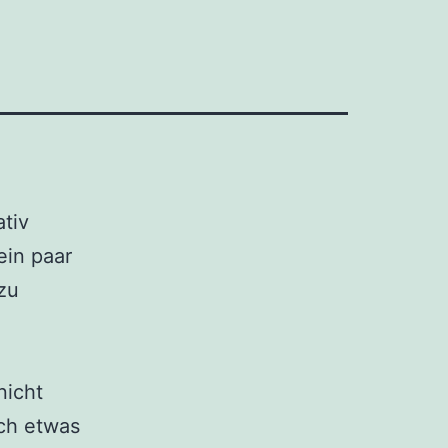
ativ
ein paar
zu
nicht
ch etwas