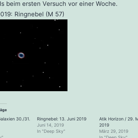
ls beim ersten Versuch vor einer Woche.
2019: Ringnebel (M 57)
räge
alaxien 30./31.
Ringnebel: 13. Juni 2019
Atik Horizon / 29. 
Juni 14, 2019
2019
In "Deep Sky"
März 29, 2019
y"
In "Deep Sky"