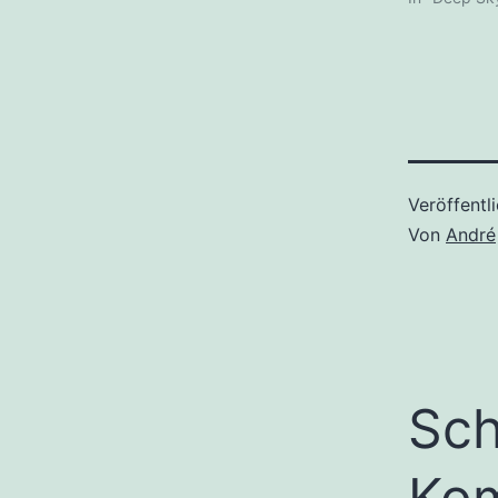
Veröffentl
Von
André
Sch
Ko