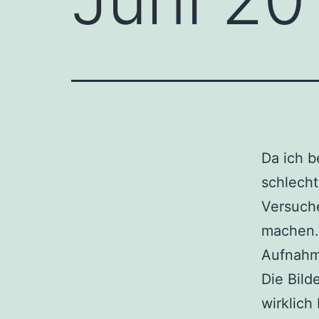
Da ich b
schlecht
Versuch
machen. 
Aufnahm
Die Bild
wirklic