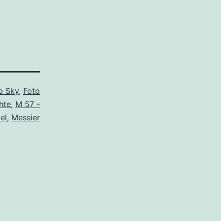
p Sky
,
Foto
hte
,
M 57 -
el
,
Messier